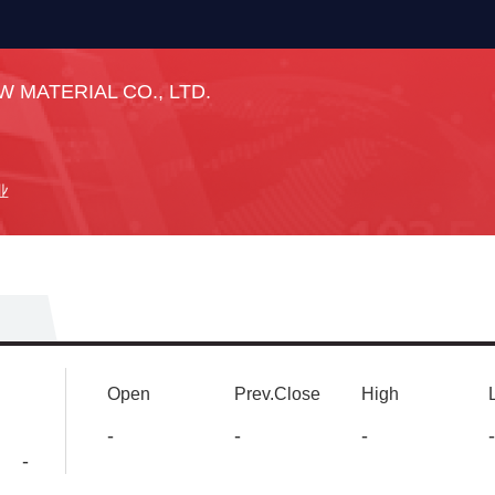
 MATERIAL CO., LTD.
业
Open
Prev.Close
High
-
-
-
-
-