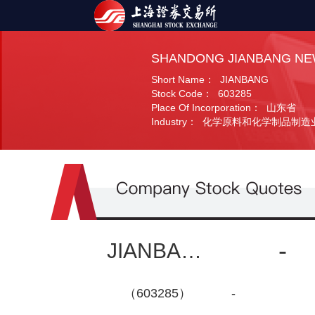
SHANDONG JIANBANG NEW
Short Name：
JIANBANG
Stock Code：
603285
Place Of Incorporation：
山东省
Industry：
化学原料和化学制品制造
-
JIANBANG
（603285）
-