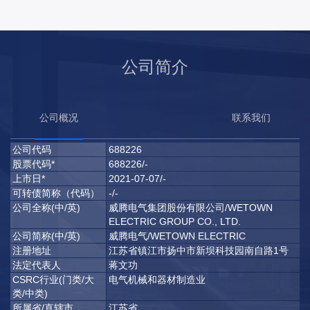
公司简介
公司概况
联系我们
公司代码
688226
股票代码*
688226/-
上市日*
2021-07-07/-
可转债简称（代码）
-/-
公司全称(中/英)
威腾电气集团股份有限公司/WETOWN
ELECTRIC GROUP CO., LTD.
公司简称(中/英)
威腾电气/WETOWN ELECTRIC
注册地址
江苏省镇江市扬中市新坝科技园南自路1号
法定代表人
蒋文功
CSRC行业(门类/大
电气机械和器材制造业
类/中类)
所属省/直辖市
江苏省