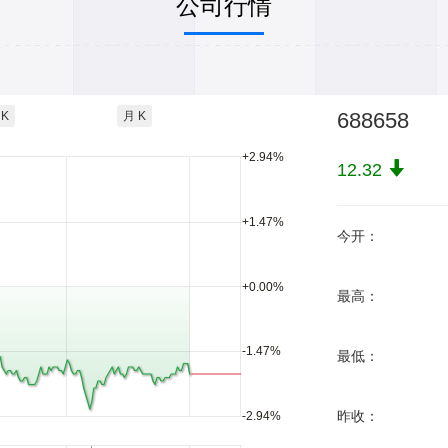
公司行情
688658
 K
月 K
+2.94%
12.32
+1.47%
今开：
+0.00%
最高：
-1.47%
最低：
昨收：
-2.94%