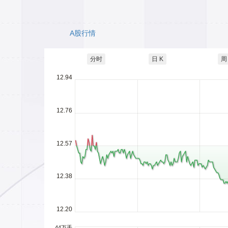
A股行情
分时
日 K
周
12.94
12.76
12.57
12.38
12.20
44万手