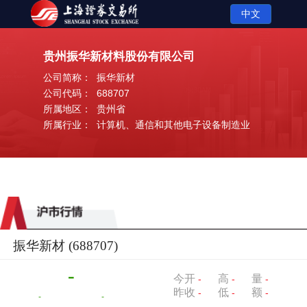
中文
贵州振华新材料股份有限公司
公司简称：
振华新材
公司代码：
688707
所属地区：
贵州省
所属行业：
计算机、通信和其他电子设备制造业
振华新材
(688707)
-
今开
高
量
-
-
-
昨收
低
额
-
-
-
-
-