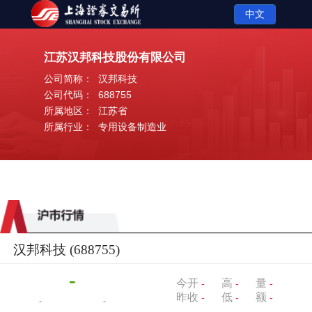
中文
江苏汉邦科技股份有限公司
公司简称：
汉邦科技
公司代码：
688755
所属地区：
江苏省
所属行业：
专用设备制造业
汉邦科技
(688755)
-
今开
高
量
-
-
-
昨收
低
额
-
-
-
-
-