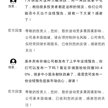
7月份面对这种大幅杀跌，周一再跌就要平仓
投资者_1772093665775
了，相信很多投资者都是这样的情况，你们公司
能否今天出个业绩预告，拯救一下大家？感谢
了！
官方回复 :
尊敬的投资人，您好。股价波动受多重因素影响，
公司基本面稳健。请合理控制持仓风险，公司将扎
实经营回馈长期股东。已收到您的反馈，感谢您的
关注！
基本所有存储公司都发布了上半年业绩预告，你
投资者_1772093665775
们可以发布一下吗？最近存储股纷纷回撤30-4
0%，很多中小股东都快跌麻了，亟需贵司发布一
份业绩预告提振市场信心，谢谢！
官方回复 :
尊敬的投资人，您好。股价波动受多重因素影响，
公司基本面稳健。已收到您的反馈，感谢您的关
注！