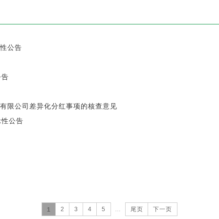
性公告
公告
有限公司差异化分红事项的核查意见
示性公告
2
3
4
5
…
尾页
下一页
1