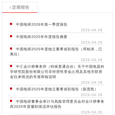
定期报告
中国电研2026年第一季度报告
2026-04-28
中国电研2025年年度报告摘要
2026-04-28
中国电研2025年度独立董事述职报告（邓柏涛，已
离任）
2026-04-28
中汇会计师事务所（特殊普通合伙）关于中国电器科
学研究院股份有限公司非经营性资金占用及其他关联资
金往来情况的专项审核说明
2026-04-28
中国电研2025年度独立董事述职报告（陈贤凯）
2026-04-28
中国电研董事会审计与风险管理委员会对会计师事务
所2025年度履职情况评估报告
2026-04-28