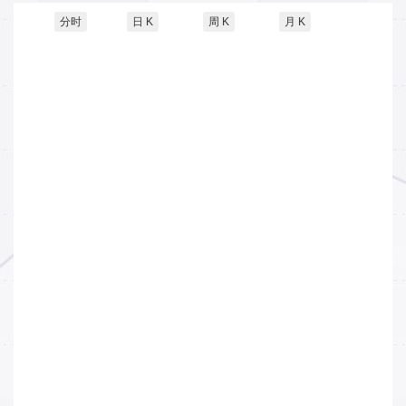
分时
日 K
周 K
月 K