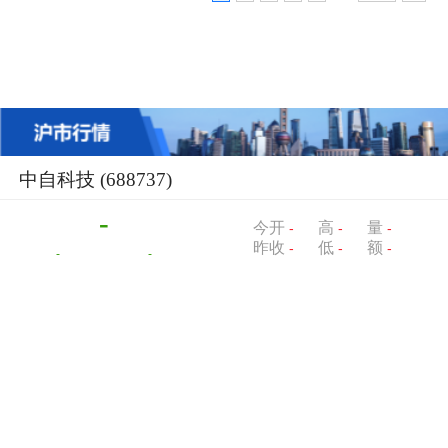
中自科技
(688737)
-
今开
高
量
-
-
-
昨收
低
额
-
-
-
-
-